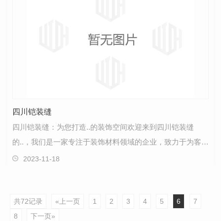
四川铠装缝
四川铠装缝：为您打造..的装饰空间欢迎来到四川铠装缝
的..，我们是一家专注于装饰材料领域的企业，致力于为客户
提供高品质的装饰解决方案。通过多年的努力和不断创…
2023-11-18
共72记录
«上一页
1
2
3
4
5
6
7
8
下一页»