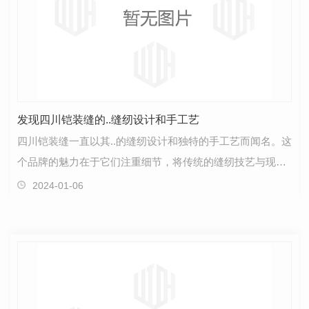
发现四川铠装缝的..缝纫设计和手工艺
四川铠装缝一直以其..的缝纫设计和独特的手工艺而闻名。这
个品牌的魅力在于它们注重细节，将传统的缝纫技艺与现代
设计理念相结合。铠装缝的..缝纫设计是由经验丰富…
2024-01-06